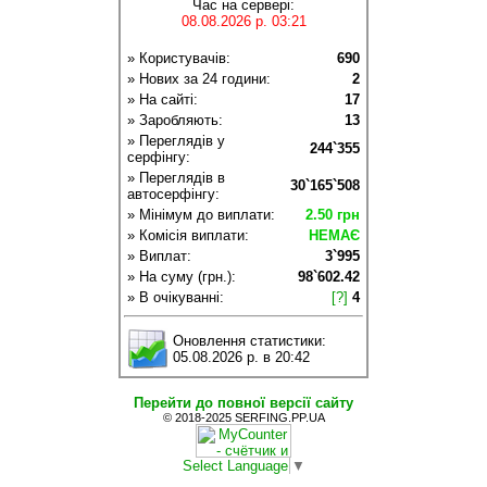
Час на сервері:
08.08.2026 р. 03:21
» Користувачів:
690
» Нових за 24 години:
2
» На сайті:
17
» Заробляють:
13
» Переглядів у
244`355
серфінгу:
» Переглядів в
30`165`508
автосерфінгу:
» Мінімум до виплати:
2.50 грн
» Комісія виплати:
НЕМАЄ
» Виплат:
3`995
» На суму (грн.):
98`602.42
» В очікуванні:
[?]
4
Оновлення статистики:
05.08.2026 р. в 20:42
Перейти до повної версії сайту
© 2018-2025 SERFING.PP.UA
Select Language
▼