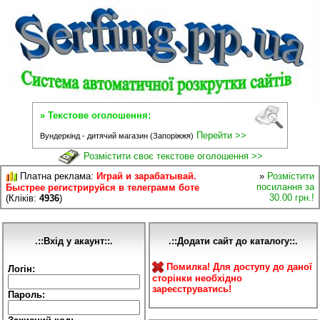
» Текстове оголошення:
Перейти >>
Вундеркінд - дитячий магазин (Запоріжжя)
Розмістити своє текстове оголошення >>
Платна реклама:
Играй и зарабатывай.
»
Розмістити
посилання за
Быстрее регистрируйся в телеграмм боте
30.00 грн.!
(Кліків:
4936
)
.::Вхід у акаунт::.
.::Додати сайт до каталогу::.
Помилка! Для доступу до даної
Логін:
сторінки необхідно
зареєструватись!
Пароль: