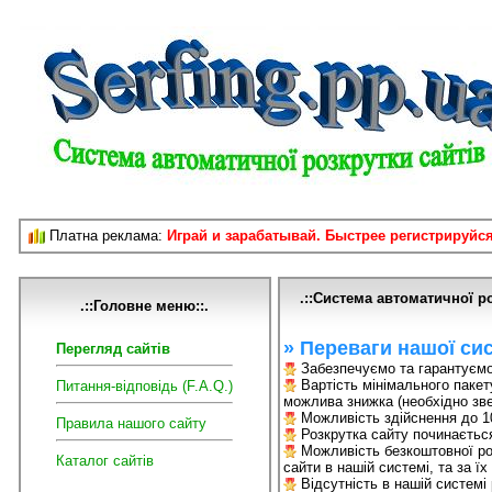
Платна реклама:
Играй и зарабатывай. Быстрее регистрируйся
.::Система автоматичної р
.::Головне меню::.
» Переваги нашої сис
Перегляд сайтів
Забезпечуємо та гарантуємо з
Вартість мінімального пакету
Питання-відповідь (F.A.Q.)
можлива знижка (необхідно зве
Можливість здійснення до 10
Правила нашого сайту
Розкрутка сайту починається
Можливість безкоштовної роз
Каталог сайтів
сайти в нашій системі, та за ї
Відсутність в нашій системі 