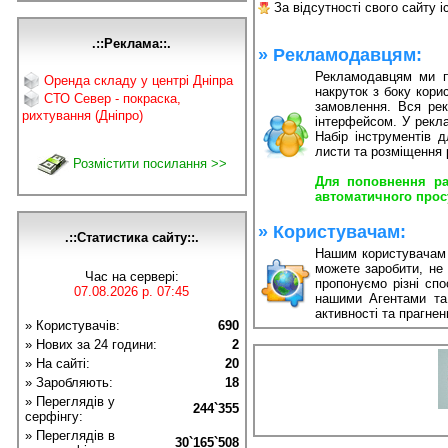
За відсутності свого сайту 
.::Реклама::.
» Рекламодавцям:
Рекламодавцям ми п
Оренда складу у центрі Дніпра
накруток з боку кори
СТО Север - покраска,
замовлення. Вся рек
рихтування (Дніпро)
інтерфейсом. У рекл
Набір інструментів 
листи та розміщення 
Розмістити посилання >>
Для поповнення ра
автоматичного просув
» Користувачам:
.::Статистика сайту::.
Нашим користувачам 
можете заробити, не 
Час на сервері:
пропонуємо різні сп
07.08.2026 р. 07:45
нашими Агентами та
активності та прагнен
» Користувачів:
690
» Нових за 24 години:
2
» На сайті:
20
» Заробляють:
18
» Переглядів у
244`355
серфінгу:
» Переглядів в
30`165`508