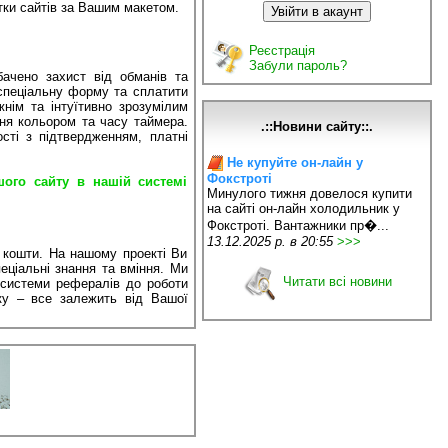
тки сайтів за Вашим макетом.
Реєстрація
Забули пароль?
ачено захист від обманів та
 спеціальну форму та сплатити
нім та інтуїтивно зрозумілим
ння кольором та часу таймера.
.::Новини сайту::.
ості з підтвердженням, платні
Не купуйте он-лайн у
Фокстроті
ого сайту в нашій системі
Минулого тижня довелося купити
на сайті он-лайн холодильник у
Фокстроті. Вантажники пр�...
13.12.2025 р. в 20:55
>>>
 кошти. На нашому проекті Ви
еціальні знання та вміння. Ми
Читати всі новини
о системи рефералів до роботи
ку – все залежить від Вашої