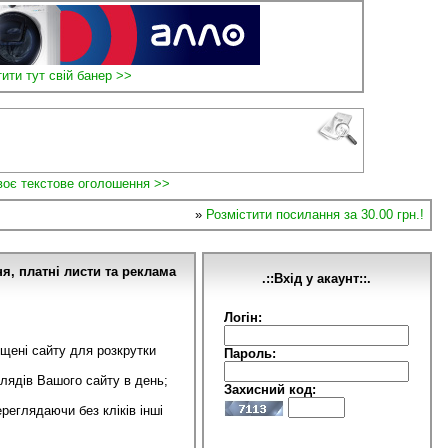
ити тут свій банер >>
воє текстове оголошення >>
»
Розмістити посилання за 30.00 грн.!
я, платні листи та реклама
.::Вхід у акаунт::.
Логін:
іщені сайту для розкрутки
Пароль:
лядів Вашого сайту в день;
Захисний код:
еглядаючи без кліків інші