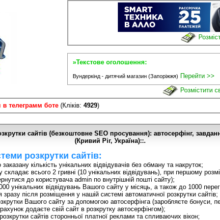
Розміст
»Текстове оголошення:
Перейти >>
Вундеркінд - дитячий магазин (Запоріжжя)
Розмістити с
 в телеграмм боте
(Кліків:
4929
)
озкрутки сайтів (безкоштовне SEO просування): автосерфінг, завданн
(Кривий Ріг, Україна)::.
теми розкрутки сайтів:
аказану кількість унікальних відвідувачів без обману та накруток;
 складає всього 2 гривні (10 унікальних відвідувань), при першому розм
рнутися до користувача admin по внутрішній пошті сайту);
00 унікальних відвідувань Вашого сайту у місяць, а також до 1000 перег
 зразу після розміщення у нашій системі автоматичної розкрутки сайтів;
крутки Вашого сайту за допомогою автосерфінга (заробляєте бонуси, пер
х рахунок додаєте свій сайт в розкрутку автосерфінгом);
розкрутки сайтів сторонньої платної реклами та спливаючих вікон;